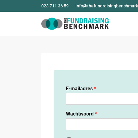
023 711 36 59
info@thefundraisingbenchmark
E-mailadres
*
Wachtwoord
*