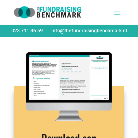
023 711 36 59
info@thefundraisingbenchmark.nl
Download een